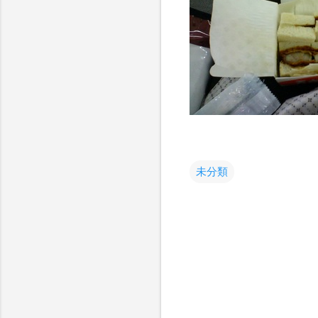
未分類
コ
メ
ン
ト