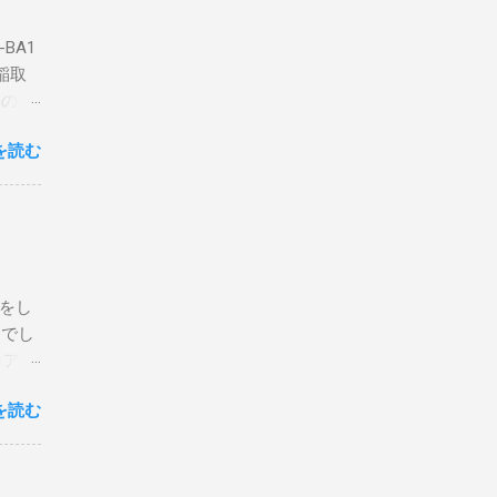
BA1
稲取
築のた
動くだ
を読む
こと
な構成
回は私
はちょ
ている
危険性
定をし
は手元
とでし
た交信
コア分
ェアで
アンイ
する。
を読む
論とし
なっ
ま
ってい
 適当
き
xt #