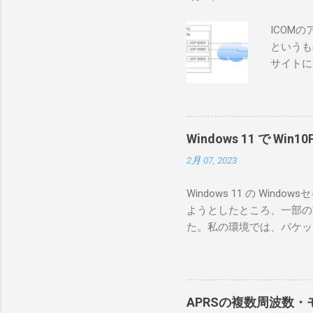
ICOM
というも
サイトに
めに、真
ろうと思
で、ハマ
RS-B
Windows 11 で W
が持ってい
2月 07, 2023
っと古いI
のでBi
Windows 11 の W
が少ないか
ようとしたところ、一部の
にあるマ
た。私の環境では、パケットキ
を行うな
離ができないとエラーが出
あるRS
ンストールできなかったの
私の理解
ては pnputil という
ている。 
す。 Windows termi
る。US
APRSの複数周波数・モ
なファイルに、現在インストールされ