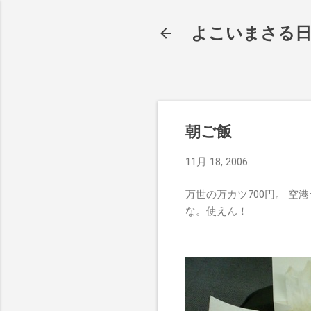
よこいまさる
朝ご飯
11月 18, 2006
万世の万カツ700円。 空
な。使えん！