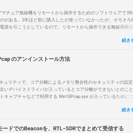
のアマチュア無線機をリモートから操作するためのソフトウェアで RS-
のがある。2年ほど前に購入したが使っていなかったが、そろそろ
電源を引こうとしているので、リモートから操作できる無線局構
面目に使ってみることにした。 市販のソフトウェアだから簡単に
続き
ったのだが、ちっともそんなに簡単につながらなかった。という
リポイントを明示しながら、私なりの解説を書いてみる。 基本的
A1を使う場合は、下記のこれらものが必要である ICOMの無線機。 今
in10Pcap のアンインストール方法
るIC-7300を使う。 無線機側(サーバ側) のWindows PC。 今回
ntel NUCにWindows 10 Proを入れて使っている。 TPMとか入っ
tLockerのDisk暗号化もでき、遠隔地で盗難にあってもデータ流出の
indowsセキュリティで、コア分離によるメモリ整合性のセキュリティの設
なと思って。 操作側 (クライアント側) の Windows PC。 今回
古いデバイスドライバが入っているとコア分離ができないとのこ
ウスコンピュータのWindows 11が入ったPC 操作側で音声を使っ
ャプチャなどで利用する Win10Pcap.sys が入っているために
らば、相応なマイクなど。 そして、リモート操作を行うソフトウ
ておりました。 アンインストールのプログラムなどを走らせても
-BA1。 RS-BA1はサーバ側・クライアント側の両方にインストール
続き
で、どのように実行すればよいのか調べながら実施しました。結
した無線機からサーバPC、クライアントPCまでの流れはこの様に
コマンドを用いればよかったです。 まずは管理者権限でTerminalを実行し
無線機内では、USB Hubの先にUSB SerialとUSB Audio がつなが
nal をインストールした環境でしたので、PowerShellが起動しました。
B Serialは無線機のマイコンとつながり、CI-Vでのコマンドが交換で
ードでのBeaconを、RTL−SDRでまとめて受信する
ているドライバを書き出す。 pnputil /enum-drivers > inf.t