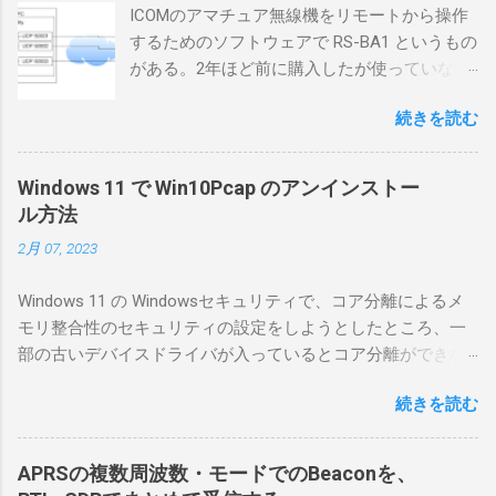
ICOMのアマチュア無線機をリモートから操作
するためのソフトウェアで RS-BA1 というもの
がある。2年ほど前に購入したが使っていなか
ったが、そろそろ稲取サイトに電源を引こう
続きを読む
としているので、リモートから操作できる無
線局構築のために、真面目に使ってみること
にした。 市販のソフトウェアだから簡単に動
Windows 11 で Win10Pcap のアンインストー
くだろうと思ったのだが、ちっともそんなに
ル方法
簡単につながらなかった。ということで、ハ
2月 07, 2023
マリポイントを明示しながら、私なりの解説
を書いてみる。 基本的な構成 RS-BA1を使う場
Windows 11 の Windowsセキュリティで、コア分離によるメ
合は、下記のこれらものが必要である ICOMの
モリ整合性のセキュリティの設定をしようとしたところ、一
無線機。 今回は私が持っているIC-7300を使
部の古いデバイスドライバが入っているとコア分離ができな
う。 無線機側(サーバ側) のWindows PC。 今
いとのことでした。私の環境では、パケットキャプチャなど
回はちょっと古いIntel NUCにWindows 10 Pro
続きを読む
で利用する Win10Pcap.sys が入っているためにコア分離がで
を入れて使っている。 TPMとか入っているの
きないとエラーが出ておりました。 アンインストールのプロ
でBitLockerのDisk暗号化もでき、遠隔地で盗難
グラムなどを走らせてもアンインストールできなかったの
にあってもデータ流出の危険性が少ないかな
APRSの複数周波数・モードでのBeaconを、
で、どのように実行すればよいのか調べながら実施しまし
と思って。 操作側 (クライアント側) の