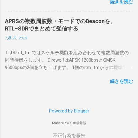
続きを読む
で利用する Win10Pcap.sys が入っているためにコア分離がで
を入れて使っている。 TPMとか入っているの
きないとエラーが出ておりました。 アンインストールのプロ
でBitLockerのDisk暗号化もでき、遠隔地で盗難
グラムなどを走らせてもアンインストールできなかったの
にあってもデータ流出の危険性が少ないかな
APRSの複数周波数・モードでのBeaconを、
で、どのように実行すればよいのか調べながら実施しまし
と思って。 操作側 (クライアント側) の
RTL−SDRでまとめて受信する
た。結論としては pnputil というコマンドを用いればよかった
Windows PC。 今回は手元にあるマウスコンピ
7月 21, 2023
です。 まずは管理者権限でTerminalを実行します。
ュータのWindows 11が入ったPC 操作側で音声
Windows terminal をインストールした環境でしたので、
を使った交信を行うならば、相応なマイクな
TL;DR rtl_fm ではスケルチ機能を組み合わせて複数周波数の
PowerShellが起動しました。 適当なファイルに、現在インス
ど。 そして、リモート操作を行うソフトウェ
同時待機をします。 DirewolfはAFSK 1200bpsとGMSK
トールされているドライバを書き出す。 pnputil /enum-
アであるRS-BA1。 RS-BA1はサーバ側・クラ
9600bpsの2個を立ち上げます。 1個のrtm_fmからの標準出力
drivers > inf.txt # 上記のファイルから win10pcap を探し出す
イアント側の両方にインストールする。 私の
を2個のDirewolfの標準入力に渡すため、tee などを使いま
notepad.exe inf.txt 下記のよう場所があったので、ここから公
理解した無線機からサーバPC、クライアント
続きを読む
す。 コマンドはこのようになりました。 #!/bin/bash
開名が oem131.inf であるとわかりました。 公開名:
PCまでの流れはこの様になっている。 無線機
thisdir="$(dirname $0)" direwolf_conf="$thisdir/direwolf.conf" (
oem131.inf 元の名前: win10pcap.inf プロバイダー名:
内では、USB Hubの先にUSB SerialとUSB Audio
rtl_fm -M fm -f 144.64M -f 144.66M -f 431.04M -p 36 -s 48000
Win10Pcap Native x64 クラス名: NetTrans クラス GUID:
がつながっている。USB Serialは無線機のマイ
-l 20 - | \ tee >(direwolf -c "$direwolf_conf" -r 48000 -D 1 -t 0 -
{4d36e975-e325-11ce-bfc1-08002be10318} ドライバー バージ
コンとつながり、CI-Vでのコマンドが交換で
Powered by Blogger
B 1200 - | logger -t direwolf1)| \ direwolf -c "$direwolf_conf" -r
ョン: 10/08/2015 10.2.0.5002 署名者名: Microsoft Windows
きる。USB Audioは無線機の受信音や送信時の
48000 -D 1 -t 0 -B 9600 - | logger -t direwolf9) & 同じディレク
Hardware Compatibility Publisher 今回の場合は oem131.inf が
変調音を送受信できるようになっている。 無
Masaru YOKOI/横井勝
トリにおいてある direwolf.conf の中身は、このようになって
win10pcap に該当するので、これを削除する。 pnputil
線機とつながるサーバ側のPCのでは、Remote
います。 ADEVICE null null CHANNEL 0 MYCALL コールサイ
不正行為を報告
/delete-driver oem131.inf 以上でアンインストールができまし
Utilityの制御用コマンドをUDP 50001で交換で