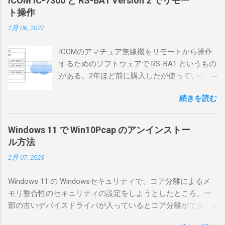
ICOM IC-7300 と RS-BA1 Version 2 でリモー
ト操作
2月 06, 2022
ICOMのアマチュア無線機をリモートから操作
するためのソフトウェアで RS-BA1 というもの
がある。2年ほど前に購入したが使っていなか
ったが、そろそろ稲取サイトに電源を引こう
続きを読む
としているので、リモートから操作できる無
線局構築のために、真面目に使ってみること
にした。 市販のソフトウェアだから簡単に動
Windows 11 で Win10Pcap のアンインストー
くだろうと思ったのだが、ちっともそんなに
ル方法
簡単につながらなかった。ということで、ハ
2月 07, 2023
マリポイントを明示しながら、私なりの解説
を書いてみる。 基本的な構成 RS-BA1を使う場
Windows 11 の Windowsセキュリティで、コア分離によるメ
合は、下記のこれらものが必要である ICOMの
モリ整合性のセキュリティの設定をしようとしたところ、一
無線機。 今回は私が持っているIC-7300を使
部の古いデバイスドライバが入っているとコア分離ができな
う。 無線機側(サーバ側) のWindows PC。 今
いとのことでした。私の環境では、パケットキャプチャなど
回はちょっと古いIntel NUCにWindows 10 Pro