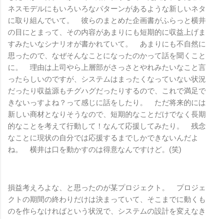
ネスモデルにもいろいろなパターンがあるような新しいネタ
に取り組んでいて。 彼らのまとめた企画書がふらっと横井
の目にとまって、その内容があまりにも短期的に収益上げま
すみたいなシナリオが書かれていて。 あまりにも不自然に
思ったので、なぜそんなことになったのかって話を聞くこと
に。 理由は上司やら上層部がさっさとやれみたいなこと言
ったらしいのですが、システムはまったくなっていない状況
だったり収益源もチグハグだったりするので、これで満足で
きないっすよね？って感じに話をしたり。 ただ将来的には
新しい商材となりそうなので、短期的なことだけでなく長期
的なことを考えて行動して！なんて応援してみたり。 残念
なことに現状の自分では応援するまでしかできないんだよ
ね。 横井は口を動かすのは得意なんですけど。(笑)
損益考えろよな、と思ったのが某プロジェクト。 プロジェ
クトの期間の終わりだけは決まっていて、そこまでに動くも
のを作らなければという状況で、システムの設計を変えなき