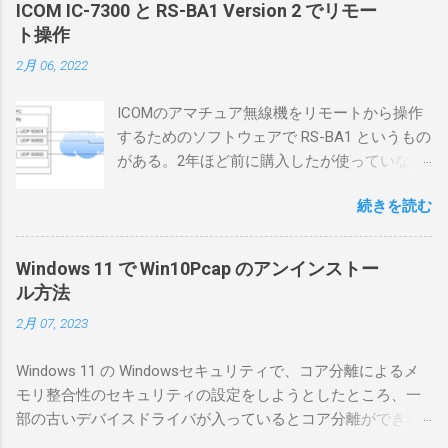
ICOM IC-7300 と RS-BA1 Version 2 でリモー
ト操作
2月 06, 2022
ICOMのアマチュア無線機をリモートから操作
するためのソフトウェアで RS-BA1 というもの
がある。2年ほど前に購入したが使っていなか
ったが、そろそろ稲取サイトに電源を引こう
続きを読む
としているので、リモートから操作できる無
線局構築のために、真面目に使ってみること
にした。 市販のソフトウェアだから簡単に動
Windows 11 で Win10Pcap のアンインストー
くだろうと思ったのだが、ちっともそんなに
ル方法
簡単につながらなかった。ということで、ハ
2月 07, 2023
マリポイントを明示しながら、私なりの解説
を書いてみる。 基本的な構成 RS-BA1を使う場
Windows 11 の Windowsセキュリティで、コア分離によるメ
合は、下記のこれらものが必要である ICOMの
モリ整合性のセキュリティの設定をしようとしたところ、一
無線機。 今回は私が持っているIC-7300を使
部の古いデバイスドライバが入っているとコア分離ができな
う。 無線機側(サーバ側) のWindows PC。 今
いとのことでした。私の環境では、パケットキャプチャなど