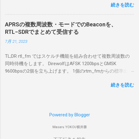
回はちょっと古いIntel NUCにWindows 10 Pro
続きを読む
で利用する Win10Pcap.sys が入っているためにコア分離がで
を入れて使っている。 TPMとか入っているの
きないとエラーが出ておりました。 アンインストールのプロ
でBitLockerのDisk暗号化もでき、遠隔地で盗難
グラムなどを走らせてもアンインストールできなかったの
にあってもデータ流出の危険性が少ないかな
APRSの複数周波数・モードでのBeaconを、
で、どのように実行すればよいのか調べながら実施しまし
と思って。 操作側 (クライアント側) の
RTL−SDRでまとめて受信する
た。結論としては pnputil というコマンドを用いればよかった
Windows PC。 今回は手元にあるマウスコンピ
7月 21, 2023
です。 まずは管理者権限でTerminalを実行します。
ュータのWindows 11が入ったPC 操作側で音声
Windows terminal をインストールした環境でしたので、
を使った交信を行うならば、相応なマイクな
TL;DR rtl_fm ではスケルチ機能を組み合わせて複数周波数の
PowerShellが起動しました。 適当なファイルに、現在インス
ど。 そして、リモート操作を行うソフトウェ
同時待機をします。 DirewolfはAFSK 1200bpsとGMSK
トールされているドライバを書き出す。 pnputil /enum-
アであるRS-BA1。 RS-BA1はサーバ側・クラ
9600bpsの2個を立ち上げます。 1個のrtm_fmからの標準出力
drivers > inf.txt # 上記のファイルから win10pcap を探し出す
イアント側の両方にインストールする。 私の
を2個のDirewolfの標準入力に渡すため、tee などを使いま
notepad.exe inf.txt 下記のよう場所があったので、ここから公
理解した無線機からサーバPC、クライアント
続きを読む
す。 コマンドはこのようになりました。 #!/bin/bash
開名が oem131.inf であるとわかりました。 公開名:
PCまでの流れはこの様になっている。 無線機
thisdir="$(dirname $0)" direwolf_conf="$thisdir/direwolf.conf" (
oem131.inf 元の名前: win10pcap.inf プロバイダー名:
内では、USB Hubの先にUSB SerialとUSB Audio
rtl_fm -M fm -f 144.64M -f 144.66M -f 431.04M -p 36 -s 48000
Win10Pcap Native x64 クラス名: NetTrans クラス GUID:
がつながっている。USB Serialは無線機のマイ
-l 20 - | \ tee >(direwolf -c "$direwolf_conf" -r 48000 -D 1 -t 0 -
{4d36e975-e325-11ce-bfc1-08002be10318} ドライバー バージ
コンとつながり、CI-Vでのコマンドが交換で
Powered by Blogger
B 1200 - | logger -t direwolf1)| \ direwolf -c "$direwolf_conf" -r
ョン: 10/08/2015 10.2.0.5002 署名者名: Microsoft Windows
きる。USB Audioは無線機の受信音や送信時の
48000 -D 1 -t 0 -B 9600 - | logger -t direwolf9) & 同じディレク
Hardware Compatibility Publisher 今回の場合は oem131.inf が
変調音を送受信できるようになっている。 無
Masaru YOKOI/横井勝
トリにおいてある direwolf.conf の中身は、このようになって
win10pcap に該当するので、これを削除する。 pnputil
線機とつながるサーバ側のPCのでは、Remote
います。 ADEVICE null null CHANNEL 0 MYCALL コールサイ