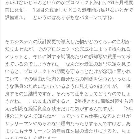
ゃいけないじゃんというのがプロジェクト終わりの1ヶ月程度
前に発覚。 1回目の変更したところ処理能力足りないとかで
設備追加。 というのはありがちなパターンですね。
そのシステムの設計変更で導入した物がどのぐらいの金額か
知りませんが、そのプロジェクトの完成物によって得られる
メリットと、それに対する期間あたりの償却額や費用って考
えているのでしょうかね。 なんだか最近の意思決定を見て
いると、プロジェクトの期間を守ることだけが念頭に置かれ
ていて、その理由が社内と自分たちの関係を保つといったよ
うな保身のためになっているように見えるのはですが。 保
身するのは結構ですが、それって仕事としてどうなのでしょ
うかね。 このまま放置すると、2年後とかに節税対策すら超
えた割高な繰延資産が残るだけな気がするんですが。 「2年
後のことなんて知らね〜」っていっても仕事になるあたりが
サラリーマンやめられない理由だったりするんですけど、あ
まりにもサラリーマン的無責任を目の当たりにすると、ちょ
っとアホらしく感じます。