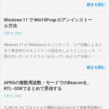
続きを読む
としているので、リモートから操作できる無
線局構築のために、真面目に使ってみること
にした。 市販のソフトウェアだから簡単に動
Windows 11 で Win10Pcap のアンインストー
くだろうと思ったのだが、ちっともそんなに
ル方法
簡単につながらなかった。ということで、ハ
2月 07, 2023
マリポイントを明示しながら、私なりの解説
を書いてみる。 基本的な構成 RS-BA1を使う場
Windows 11 の Windowsセキュリティで、コア分離によるメ
合は、下記のこれらものが必要である ICOMの
モリ整合性のセキュリティの設定をしようとしたところ、一
無線機。 今回は私が持っているIC-7300を使
部の古いデバイスドライバが入っているとコア分離ができな
う。 無線機側(サーバ側) のWindows PC。 今
いとのことでした。私の環境では、パケットキャプチャなど
回はちょっと古いIntel NUCにWindows 10 Pro
続きを読む
で利用する Win10Pcap.sys が入っているためにコア分離がで
を入れて使っている。 TPMとか入っているの
きないとエラーが出ておりました。 アンインストールのプロ
でBitLockerのDisk暗号化もでき、遠隔地で盗難
グラムなどを走らせてもアンインストールできなかったの
にあってもデータ流出の危険性が少ないかな
APRSの複数周波数・モードでのBeaconを、
で、どのように実行すればよいのか調べながら実施しまし
と思って。 操作側 (クライアント側) の
RTL−SDRでまとめて受信する
た。結論としては pnputil というコマンドを用いればよかった
Windows PC。 今回は手元にあるマウスコンピ
7月 21, 2023
です。 まずは管理者権限でTerminalを実行します。
ュータのWindows 11が入ったPC 操作側で音声
Windows terminal をインストールした環境でしたので、
を使った交信を行うならば、相応なマイクな
TL;DR rtl_fm ではスケルチ機能を組み合わせて複数周波数の
PowerShellが起動しました。 適当なファイルに、現在インス