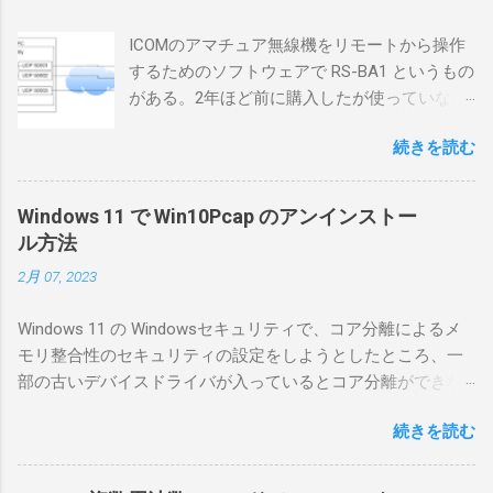
ICOMのアマチュア無線機をリモートから操作
するためのソフトウェアで RS-BA1 というもの
がある。2年ほど前に購入したが使っていなか
ったが、そろそろ稲取サイトに電源を引こう
続きを読む
としているので、リモートから操作できる無
線局構築のために、真面目に使ってみること
にした。 市販のソフトウェアだから簡単に動
Windows 11 で Win10Pcap のアンインストー
くだろうと思ったのだが、ちっともそんなに
ル方法
簡単につながらなかった。ということで、ハ
2月 07, 2023
マリポイントを明示しながら、私なりの解説
を書いてみる。 基本的な構成 RS-BA1を使う場
Windows 11 の Windowsセキュリティで、コア分離によるメ
合は、下記のこれらものが必要である ICOMの
モリ整合性のセキュリティの設定をしようとしたところ、一
無線機。 今回は私が持っているIC-7300を使
部の古いデバイスドライバが入っているとコア分離ができな
う。 無線機側(サーバ側) のWindows PC。 今
いとのことでした。私の環境では、パケットキャプチャなど
回はちょっと古いIntel NUCにWindows 10 Pro
続きを読む
で利用する Win10Pcap.sys が入っているためにコア分離がで
を入れて使っている。 TPMとか入っているの
きないとエラーが出ておりました。 アンインストールのプロ
でBitLockerのDisk暗号化もでき、遠隔地で盗難
グラムなどを走らせてもアンインストールできなかったの