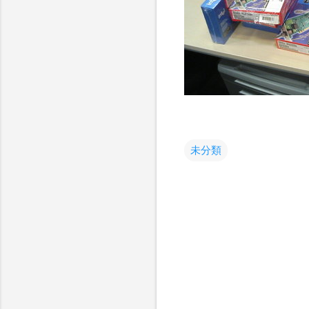
未分類
コ
メ
ン
ト