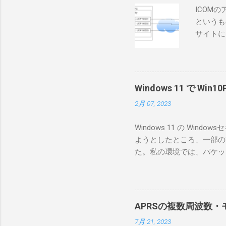
ICOM
というも
サイトに
めに、真
ろうと思
で、ハマ
RS-B
Windows 11 で W
が持ってい
2月 07, 2023
っと古いI
のでBi
Windows 11 の W
が少ないか
ようとしたところ、一部の
にあるマ
た。私の環境では、パケットキ
を行うな
離ができないとエラーが出
あるRS
ンストールできなかったの
私の理解
ては pnputil という
ている。 
す。 Windows termi
る。US
APRSの複数周波数・モ
なファイルに、現在インストールされ
る。US
7月 21, 2023
上記のファイルから win10pc