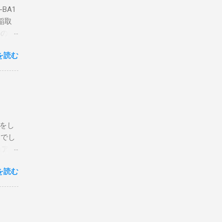
BA1
稲取
築のた
動くだ
を読む
こと
な構成
回は私
はちょ
ている
危険性
定をし
は手元
とでし
た交信
コア分
ェアで
アンイ
する。
を読む
論とし
なっ
ま
ってい
 適当
き
xt #
って
、ここ