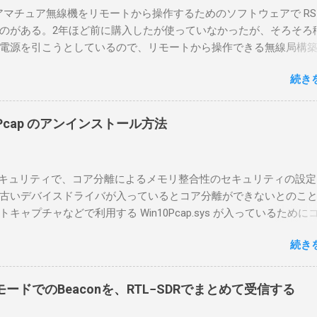
のアマチュア無線機をリモートから操作するためのソフトウェアで RS-
のがある。2年ほど前に購入したが使っていなかったが、そろそろ
電源を引こうとしているので、リモートから操作できる無線局構
面目に使ってみることにした。 市販のソフトウェアだから簡単に
続き
ったのだが、ちっともそんなに簡単につながらなかった。という
リポイントを明示しながら、私なりの解説を書いてみる。 基本的
A1を使う場合は、下記のこれらものが必要である ICOMの無線機。 今
in10Pcap のアンインストール方法
るIC-7300を使う。 無線機側(サーバ側) のWindows PC。 今回
ntel NUCにWindows 10 Proを入れて使っている。 TPMとか入っ
tLockerのDisk暗号化もでき、遠隔地で盗難にあってもデータ流出の
indowsセキュリティで、コア分離によるメモリ整合性のセキュリティの設
なと思って。 操作側 (クライアント側) の Windows PC。 今回
古いデバイスドライバが入っているとコア分離ができないとのこ
ウスコンピュータのWindows 11が入ったPC 操作側で音声を使っ
ャプチャなどで利用する Win10Pcap.sys が入っているために
らば、相応なマイクなど。 そして、リモート操作を行うソフトウ
ておりました。 アンインストールのプログラムなどを走らせても
-BA1。 RS-BA1はサーバ側・クライアント側の両方にインストール
続き
で、どのように実行すればよいのか調べながら実施しました。結
した無線機からサーバPC、クライアントPCまでの流れはこの様に
コマンドを用いればよかったです。 まずは管理者権限でTerminalを実行し
無線機内では、USB Hubの先にUSB SerialとUSB Audio がつなが
nal をインストールした環境でしたので、PowerShellが起動しました。
B Serialは無線機のマイコンとつながり、CI-Vでのコマンドが交換で
ードでのBeaconを、RTL−SDRでまとめて受信する
ているドライバを書き出す。 pnputil /enum-drivers > inf.t
B Audioは無線機の受信音や送信時の変調音を送受信できるようにな
ap を探し出す notepad.exe inf.txt 下記のよう場所があったので