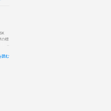
なっ
ま
ってい
 適当
き
xt #
って
、ここ
マンド
f プロ
で送受
SK
-
DP
lfの標
RS-
、これを削
クライ
.66M -
を読む
- |
lf9) &
ll
.02
ly
報を送
には