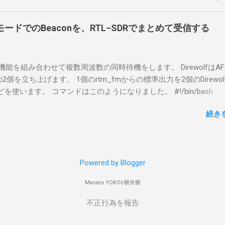
した無線機からサーバPC、クライアントPCまでの流れはこの様に
コマンドを用いればよかったです。 まずは管理者権限でTerminalを実行し
無線機内では、USB Hubの先にUSB SerialとUSB Audio がつなが
nal をインストールした環境でしたので、PowerShellが起動しました。
B Serialは無線機のマイコンとつながり、CI-Vでのコマンドが交換で
ードでのBeaconを、RTL−SDRでまとめて受信する
ているドライバを書き出す。 pnputil /enum-drivers > inf.t
B Audioは無線機の受信音や送信時の変調音を送受信できるようにな
ap を探し出す notepad.exe inf.txt 下記のよう場所があったので
線機とつながるサーバ側のPCのでは、Remote Utilityの制御用コ
であるとわかりました。 公開名: oem131.inf 元の名前: win10pcap.in
50001で交換できるようになっており、USB SerialなどのSerial port
スケルチ機能を組み合わせて複数周波数の同時待機をします。 DirewolfはAF
e x64 クラス名: NetTrans クラス GUID: {4d36e975-e325-11ce-bfc1
-Vの内容はUDP 50002で交換でき、USB Audioからの音声データはU
0bpsの2個を立ち上げます。 1個のrtm_fmからの標準出力を2個のDirewo
ージョン: 10/08/2015 10.2.0.5002 署名者名: Microsoft Windows
で送受信している。 利用者側のクライアントPCでは、Remote Utilityと
どを使います。 コマンドはこのようになりました。 #!/bin/bash
ty Publisher 今回の場合は oem131.inf が win10pcap に該当するので
emote Controlの2つのアプリで仕事を分担するようになっている。 
ewolf_conf="$thisdir/direwolf.conf" ( rtl_fm -M fm -f 144.64M -f 144
te-driver oem131.inf 以上でアンインストールができました。
emote Utilit...
続き
20 - | \ tee >(direwolf -c "$direwolf_conf" -r 48000 -D 1 -t 0 -B 1200 
wolf -c "$direwolf_conf" -r 48000 -D 1 -t 0 -B 9600 - | logger -t direwo
irewolf.conf の中身は、このようになっています。 ADEVICE nu
 コールサイン-10 IGSERVER asia.aprs2.net IGLOGIN コールサイン
Powered by Blogger
IG DELAY=0:30 EVERY=90:00 SYMBOL="igate" overlay=R lat=34^46
comment="Inatori 144.640MHz, 144.660MHz, 431.040MHz Receive-on
Masaru YOKOI/横井勝
ps" SDRドングルを使ったAPRS I-Gateについて アマチュア無線で位置情
数の周波数帯で複数のモードが使われております。最近ですと受信機
不正行為を報告
て、PCやRa...