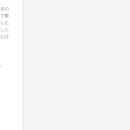
ときの
とで新
集した
願した
所だけ
）