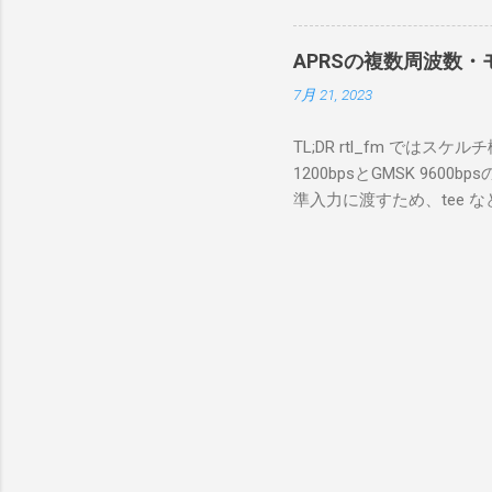
私の理解
ては pnputil という
ている。 
す。 Windows termi
る。US
APRSの複数周波数・モ
なファイルに、現在インストールされ
る。US
7月 21, 2023
上記のファイルから win10pc
いる。 無
から公開名が oem131.inf 
をUDP 
TL;DR rtl_fm では
バイダー名: Win10Pcap Nativ
信するCI
1200bpsとGMSK 960
08002be10318} ドライバー バ
50003
準入力に渡すため、tee な
Hardware Compatibili
BA1 R
thisdir="$(dirname $0)" dir
除する。 pnputil /dele
アントPCのR
f 431.04M -p 36 -s 48000 -l 
logger -t direwolf1)| \ dire
同じディレクトリにおいてある d
null CHANNEL 0 MYCALL
Passcode PBEACON sendto=
long=139^02 alt=in_meter 
GW 1200bps+9600b
受信するAPRSでは、複
USBのSDR受信ドングルを用い