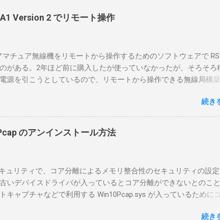
-BA1 Version 2 でリモート操作
のアマチュア無線機をリモートから操作するためのソフトウェアで RS-
のがある。2年ほど前に購入したが使っていなかったが、そろそろ
電源を引こうとしているので、リモートから操作できる無線局構
面目に使ってみることにした。 市販のソフトウェアだから簡単に
続き
ったのだが、ちっともそんなに簡単につながらなかった。という
リポイントを明示しながら、私なりの解説を書いてみる。 基本的
A1を使う場合は、下記のこれらものが必要である ICOMの無線機。 今
in10Pcap のアンインストール方法
るIC-7300を使う。 無線機側(サーバ側) のWindows PC。 今回
ntel NUCにWindows 10 Proを入れて使っている。 TPMとか入っ
tLockerのDisk暗号化もでき、遠隔地で盗難にあってもデータ流出の
indowsセキュリティで、コア分離によるメモリ整合性のセキュリティの設
なと思って。 操作側 (クライアント側) の Windows PC。 今回
古いデバイスドライバが入っているとコア分離ができないとのこ
ウスコンピュータのWindows 11が入ったPC 操作側で音声を使っ
ャプチャなどで利用する Win10Pcap.sys が入っているために
らば、相応なマイクなど。 そして、リモート操作を行うソフトウ
ておりました。 アンインストールのプログラムなどを走らせても
-BA1。 RS-BA1はサーバ側・クライアント側の両方にインストール
続き
で、どのように実行すればよいのか調べながら実施しました。結