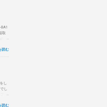
BA1
稲取
築のた
動くだ
を読む
こと
な構成
回は私
はちょ
ている
危険性
定をし
は手元
とでし
た交信
コア分
ェアで
アンイ
する。
を読む
論とし