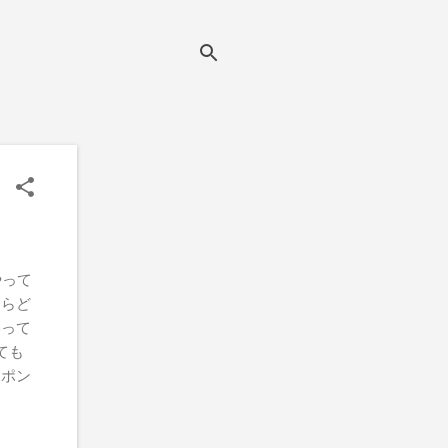
やって
たらど
いって
ても
チポン