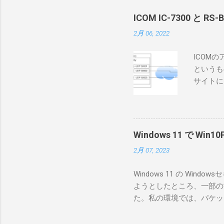
ICOM IC-7300 と RS
2月 06, 2022
ICOM
というも
サイトに
めに、真
ろうと思
で、ハマ
RS-B
Windows 11 で W
が持ってい
2月 07, 2023
っと古いI
のでBi
Windows 11 の W
が少ないか
ようとしたところ、一部の
にあるマ
た。私の環境では、パケットキ
を行うな
離ができないとエラーが出
あるRS
ンストールできなかったの