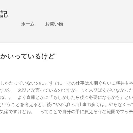
スキップしてメイン コンテンツに移動
日記
ホーム
お買い物
とかいっているけど
度しかたっていないのに、すでに「その仕事は来期ぐらいに横井君
すが。 来期とか言っているのですが、じゃ来期ぼくがいなかっ
ね。。 よく倉庫とかに「もしかしたら後々必要になるかも」と
ということを考えると、後にやればいい仕事の多くは、やらなくっ
気楽ですけどね。 ってことで自分の手に負えそうな範囲でマッ