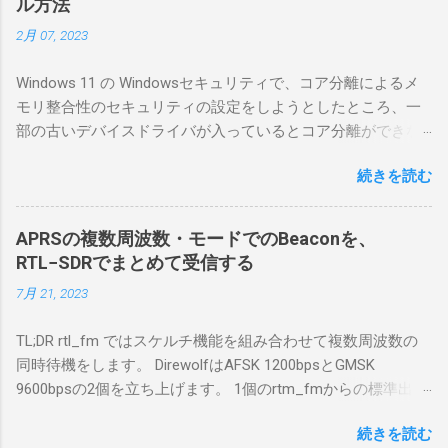
ル方法
簡単につながらなかった。ということで、ハ
2月 07, 2023
マリポイントを明示しながら、私なりの解説
を書いてみる。 基本的な構成 RS-BA1を使う場
Windows 11 の Windowsセキュリティで、コア分離によるメ
合は、下記のこれらものが必要である ICOMの
モリ整合性のセキュリティの設定をしようとしたところ、一
無線機。 今回は私が持っているIC-7300を使
部の古いデバイスドライバが入っているとコア分離ができな
う。 無線機側(サーバ側) のWindows PC。 今
いとのことでした。私の環境では、パケットキャプチャなど
回はちょっと古いIntel NUCにWindows 10 Pro
続きを読む
で利用する Win10Pcap.sys が入っているためにコア分離がで
を入れて使っている。 TPMとか入っているの
きないとエラーが出ておりました。 アンインストールのプロ
でBitLockerのDisk暗号化もでき、遠隔地で盗難
グラムなどを走らせてもアンインストールできなかったの
にあってもデータ流出の危険性が少ないかな
APRSの複数周波数・モードでのBeaconを、
で、どのように実行すればよいのか調べながら実施しまし
と思って。 操作側 (クライアント側) の
RTL−SDRでまとめて受信する
た。結論としては pnputil というコマンドを用いればよかった
Windows PC。 今回は手元にあるマウスコンピ
7月 21, 2023
です。 まずは管理者権限でTerminalを実行します。
ュータのWindows 11が入ったPC 操作側で音声
Windows terminal をインストールした環境でしたので、
を使った交信を行うならば、相応なマイクな
TL;DR rtl_fm ではスケルチ機能を組み合わせて複数周波数の
PowerShellが起動しました。 適当なファイルに、現在インス
ど。 そして、リモート操作を行うソフトウェ
同時待機をします。 DirewolfはAFSK 1200bpsとGMSK
トールされているドライバを書き出す。 pnputil /enum-
アであるRS-BA1。 RS-BA1はサーバ側・クラ
9600bpsの2個を立ち上げます。 1個のrtm_fmからの標準出力
drivers > inf.txt # 上記のファイルから win10pcap を探し出す
イアント側の両方にインストールする。 私の
を2個のDirewolfの標準入力に渡すため、tee などを使いま
notepad.exe inf.txt 下記のよう場所があったので、ここから公
理解した無線機からサーバPC、クライアント
続きを読む
す。 コマンドはこのようになりました。 #!/bin/bash
開名が oem131.inf であるとわかりました。 公開名: