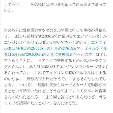
して完了。 その後には遅い昼を食べて西荻窪まで送って
いく。
そのあとは豊島園のマツダのクルマ屋に行って車検の見積も
り。 総走行距離が30,500kmで作業項目でエアフィルタとか
エンジンオイルフィルタとか書いてあったのだが、
エアフィ
ルタは4月8日の26,000kmのときの交換済み
で、
オイルフィル
タは5月7日の29,500kmのときに交換済み
だったので、はずし
てもらうことに。 ってことで交換するものがスパークプラ
グとVベルト、あとは新車保証でエンジンマウンターも交換す
るんだってさ。 これでアイドリング時のブルブルは止まる
のかなぁ。 総額約15万円だそうで。 まぁそんなもんでし
ょう。 ついでに「職場仲間からロードスターの電動幌が出
るとかいう話聞いたけど、どうなのよ？」ってクルマ屋営業
さんに聞いたところ、「よく同じ質問されるんだけど、出る
っていう話聞いたことない」なんだそうだ。