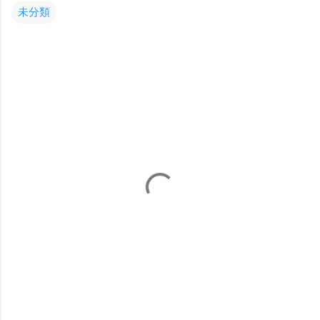
未分類
コ
メ
ン
ト