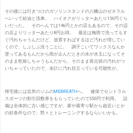
その後には行きつけのガソリンスタンドの八幡山のゼネラル
へいって給油と洗車。 ハイオクがリッターあたり136円ぐら
いだった。 そのへんでは146円とかの店もあるので、その辺
の店よりリッターあたり8円お得。 最近は梅雨で洗ってもす
ぐ汚れちゃうんだけど、放置すればするほど汚れが増してい
くので、しぶしぶ洗うことに。 調子こいてワックスなんか
塗ってあるもんだから雨が止んだときの水が水玉になってそ
のまま乾燥しちゃうもんだから、そのまま斑点状の汚れがつ
いちゃっていたので、余計に汚れ目立っている可能性が。
帰宅後には近所のジムの
MIDBREATH
へ。 健保でセントラル
スポーツの割引回数券をもらっていたので550円で利用。 設
備は全体的に古い感じですが、家や最寄り駅から超近いとか
の好条件なので、黙々とトレーニングするならいいかも。