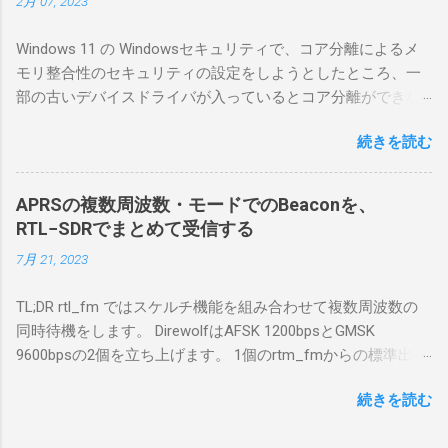
2月 07, 2023
マリポイントを明示しながら、私なりの解説
を書いてみる。 基本的な構成 RS-BA1を使う場
Windows 11 の Windowsセキュリティで、コア分離によるメ
合は、下記のこれらものが必要である ICOMの
モリ整合性のセキュリティの設定をしようとしたところ、一
無線機。 今回は私が持っているIC-7300を使
部の古いデバイスドライバが入っているとコア分離ができな
う。 無線機側(サーバ側) のWindows PC。 今
いとのことでした。私の環境では、パケットキャプチャなど
回はちょっと古いIntel NUCにWindows 10 Pro
続きを読む
で利用する Win10Pcap.sys が入っているためにコア分離がで
を入れて使っている。 TPMとか入っているの
きないとエラーが出ておりました。 アンインストールのプロ
でBitLockerのDisk暗号化もでき、遠隔地で盗難
グラムなどを走らせてもアンインストールできなかったの
にあってもデータ流出の危険性が少ないかな
APRSの複数周波数・モードでのBeaconを、
で、どのように実行すればよいのか調べながら実施しまし
と思って。 操作側 (クライアント側) の
RTL−SDRでまとめて受信する
た。結論としては pnputil というコマンドを用いればよかった
Windows PC。 今回は手元にあるマウスコンピ
7月 21, 2023
です。 まずは管理者権限でTerminalを実行します。
ュータのWindows 11が入ったPC 操作側で音声
Windows terminal をインストールした環境でしたので、
を使った交信を行うならば、相応なマイクな
TL;DR rtl_fm ではスケルチ機能を組み合わせて複数周波数の
PowerShellが起動しました。 適当なファイルに、現在インス
ど。 そして、リモート操作を行うソフトウェ
同時待機をします。 DirewolfはAFSK 1200bpsとGMSK
トールされているドライバを書き出す。 pnputil /enum-
アであるRS-BA1。 RS-BA1はサーバ側・クラ
9600bpsの2個を立ち上げます。 1個のrtm_fmからの標準出力
drivers > inf.txt # 上記のファイルから win10pcap を探し出す
イアント側の両方にインストールする。 私の
を2個のDirewolfの標準入力に渡すため、tee などを使いま
notepad.exe inf.txt 下記のよう場所があったので、ここから公
理解した無線機からサーバPC、クライアント
続きを読む
す。 コマンドはこのようになりました。 #!/bin/bash
開名が oem131.inf であるとわかりました。 公開名:
PCまでの流れはこの様になっている。 無線機
thisdir="$(dirname $0)" direwolf_conf="$thisdir/direwolf.conf" (
oem131.inf 元の名前: win10pcap.inf プロバイダー名:
内では、USB Hubの先にUSB SerialとUSB Audio