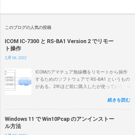
このブログの人気の投稿
ICOM IC-7300 と RS-BA1 Version 2 でリモー
ト操作
2月 06, 2022
ICOMのアマチュア無線機をリモートから操作
するためのソフトウェアで RS-BA1 というもの
がある。2年ほど前に購入したが使っていなか
ったが、そろそろ稲取サイトに電源を引こう
続きを読む
としているので、リモートから操作できる無
線局構築のために、真面目に使ってみること
にした。 市販のソフトウェアだから簡単に動
Windows 11 で Win10Pcap のアンインストー
くだろうと思ったのだが、ちっともそんなに
ル方法
簡単につながらなかった。ということで、ハ