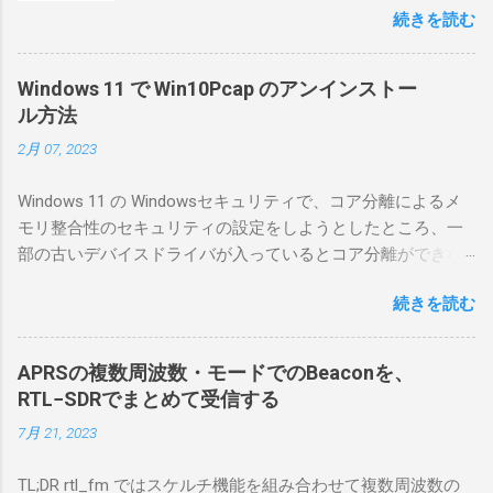
続きを読む
としているので、リモートから操作できる無
線局構築のために、真面目に使ってみること
にした。 市販のソフトウェアだから簡単に動
Windows 11 で Win10Pcap のアンインストー
くだろうと思ったのだが、ちっともそんなに
ル方法
簡単につながらなかった。ということで、ハ
2月 07, 2023
マリポイントを明示しながら、私なりの解説
を書いてみる。 基本的な構成 RS-BA1を使う場
Windows 11 の Windowsセキュリティで、コア分離によるメ
合は、下記のこれらものが必要である ICOMの
モリ整合性のセキュリティの設定をしようとしたところ、一
無線機。 今回は私が持っているIC-7300を使
部の古いデバイスドライバが入っているとコア分離ができな
う。 無線機側(サーバ側) のWindows PC。 今
いとのことでした。私の環境では、パケットキャプチャなど
回はちょっと古いIntel NUCにWindows 10 Pro
続きを読む
で利用する Win10Pcap.sys が入っているためにコア分離がで
を入れて使っている。 TPMとか入っているの
きないとエラーが出ておりました。 アンインストールのプロ
でBitLockerのDisk暗号化もでき、遠隔地で盗難
グラムなどを走らせてもアンインストールできなかったの
にあってもデータ流出の危険性が少ないかな
APRSの複数周波数・モードでのBeaconを、
で、どのように実行すればよいのか調べながら実施しまし
と思って。 操作側 (クライアント側) の
RTL−SDRでまとめて受信する
た。結論としては pnputil というコマンドを用いればよかった
Windows PC。 今回は手元にあるマウスコンピ
7月 21, 2023
です。 まずは管理者権限でTerminalを実行します。
ュータのWindows 11が入ったPC 操作側で音声
Windows terminal をインストールした環境でしたので、
を使った交信を行うならば、相応なマイクな
TL;DR rtl_fm ではスケルチ機能を組み合わせて複数周波数の
PowerShellが起動しました。 適当なファイルに、現在インス