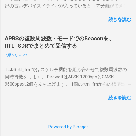
無線機。 今回は私が持っているIC-7300を使
部の古いデバイスドライバが入っているとコア分離ができな
う。 無線機側(サーバ側) のWindows PC。 今
いとのことでした。私の環境では、パケットキャプチャなど
回はちょっと古いIntel NUCにWindows 10 Pro
続きを読む
で利用する Win10Pcap.sys が入っているためにコア分離がで
を入れて使っている。 TPMとか入っているの
きないとエラーが出ておりました。 アンインストールのプロ
でBitLockerのDisk暗号化もでき、遠隔地で盗難
グラムなどを走らせてもアンインストールできなかったの
にあってもデータ流出の危険性が少ないかな
APRSの複数周波数・モードでのBeaconを、
で、どのように実行すればよいのか調べながら実施しまし
と思って。 操作側 (クライアント側) の
RTL−SDRでまとめて受信する
た。結論としては pnputil というコマンドを用いればよかった
Windows PC。 今回は手元にあるマウスコンピ
7月 21, 2023
です。 まずは管理者権限でTerminalを実行します。
ュータのWindows 11が入ったPC 操作側で音声
Windows terminal をインストールした環境でしたので、
を使った交信を行うならば、相応なマイクな
TL;DR rtl_fm ではスケルチ機能を組み合わせて複数周波数の
PowerShellが起動しました。 適当なファイルに、現在インス
ど。 そして、リモート操作を行うソフトウェ
同時待機をします。 DirewolfはAFSK 1200bpsとGMSK
トールされているドライバを書き出す。 pnputil /enum-
アであるRS-BA1。 RS-BA1はサーバ側・クラ
9600bpsの2個を立ち上げます。 1個のrtm_fmからの標準出力
drivers > inf.txt # 上記のファイルから win10pcap を探し出す
イアント側の両方にインストールする。 私の
を2個のDirewolfの標準入力に渡すため、tee などを使いま
notepad.exe inf.txt 下記のよう場所があったので、ここから公
理解した無線機からサーバPC、クライアント
続きを読む
す。 コマンドはこのようになりました。 #!/bin/bash
開名が oem131.inf であるとわかりました。 公開名:
PCまでの流れはこの様になっている。 無線機
thisdir="$(dirname $0)" direwolf_conf="$thisdir/direwolf.conf" (
oem131.inf 元の名前: win10pcap.inf プロバイダー名:
内では、USB Hubの先にUSB SerialとUSB Audio
rtl_fm -M fm -f 144.64M -f 144.66M -f 431.04M -p 36 -s 48000
Win10Pcap Native x64 クラス名: NetTrans クラス GUID:
がつながっている。USB Serialは無線機のマイ
-l 20 - | \ tee >(direwolf -c "$direwolf_conf" -r 48000 -D 1 -t 0 -
{4d36e975-e325-11ce-bfc1-08002be10318} ドライバー バージ
コンとつながり、CI-Vでのコマンドが交換で
Powered by Blogger
B 1200 - | logger -t direwolf1)| \ direwolf -c "$direwolf_conf" -r
ョン: 10/08/2015 10.2.0.5002 署名者名: Microsoft Windows
きる。USB Audioは無線機の受信音や送信時の
48000 -D 1 -t 0 -B 9600 - | logger -t direwolf9) & 同じディレク