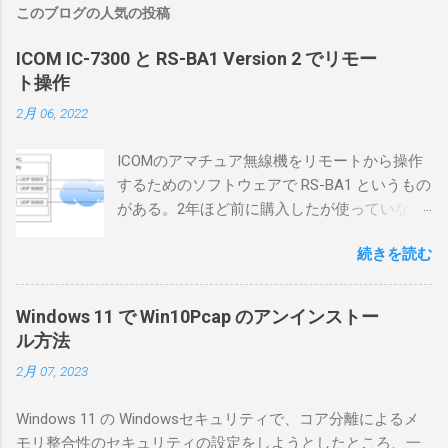
このブログの人気の投稿
ICOM IC-7300 と RS-BA1 Version 2 でリモー
ト操作
2月 06, 2022
ICOMのアマチュア無線機をリモートから操作
するためのソフトウェアで RS-BA1 というもの
がある。2年ほど前に購入したが使っていなか
ったが、そろそろ稲取サイトに電源を引こう
続きを読む
としているので、リモートから操作できる無
線局構築のために、真面目に使ってみること
にした。 市販のソフトウェアだから簡単に動
Windows 11 で Win10Pcap のアンインストー
くだろうと思ったのだが、ちっともそんなに
ル方法
簡単につながらなかった。ということで、ハ
2月 07, 2023
マリポイントを明示しながら、私なりの解説
を書いてみる。 基本的な構成 RS-BA1を使う場
Windows 11 の Windowsセキュリティで、コア分離によるメ
合は、下記のこれらものが必要である ICOMの
モリ整合性のセキュリティの設定をしようとしたところ、一