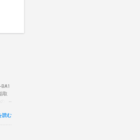
BA1
稲取
築のた
動くだ
を読む
こと
な構成
回は私
はちょ