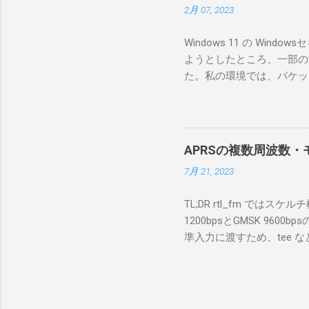
2月 07, 2023
っと古いI
のでBi
Windows 11 の W
が少ないか
ようとしたところ、一部の
にあるマ
た。私の環境では、パケットキ
を行うな
離ができないとエラーが出
あるRS
ンストールできなかったの
私の理解
ては pnputil という
ている。 
す。 Windows termi
る。US
APRSの複数周波数・モ
なファイルに、現在インストールされ
る。US
7月 21, 2023
上記のファイルから win10pc
いる。 無
から公開名が oem131.inf 
をUDP 
TL;DR rtl_fm では
バイダー名: Win10Pcap Nativ
信するCI
1200bpsとGMSK 960
08002be10318} ドライバー バ
50003
準入力に渡すため、tee な
Hardware Compatibili
BA1 R
thisdir="$(dirname $0)" dir
除する。 pnputil /dele
アントPCのR
f 431.04M -p 36 -s 48000 -l 
logger -t direwolf1)| \ dire
同じディレクトリにおいてある d