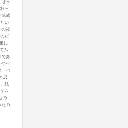
性ばっ
一杯っ
た武蔵
みたい
その後
たのだ
後に
てみ
郎であ
 やっ
ターバ
と思
て、結
タイム
もの
ったの