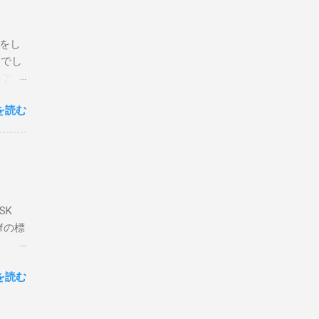
ている
危険性
定をし
は手元
とでし
た交信
コア分
ェアで
アンイ
する。
を読む
論とし
なっ
ま
ってい
 適当
き
xt #
って
、ここ
マンド
f プロ
で送受
SK
-
DP
lfの標
RS-
、これを削
クライ
.66M -
を読む
- |
lf9) &
ll