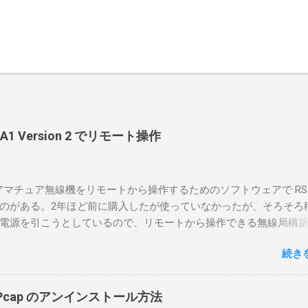
-BA1 Version 2 でリモート操作
のアマチュア無線機をリモートから操作するためのソフトウェアで RS-
のがある。2年ほど前に購入したが使っていなかったが、そろそろ
電源を引こうとしているので、リモートから操作できる無線局構
面目に使ってみることにした。 市販のソフトウェアだから簡単に
続き
ったのだが、ちっともそんなに簡単につながらなかった。という
リポイントを明示しながら、私なりの解説を書いてみる。 基本的
A1を使う場合は、下記のこれらものが必要である ICOMの無線機。 今
in10Pcap のアンインストール方法
るIC-7300を使う。 無線機側(サーバ側) のWindows PC。 今回