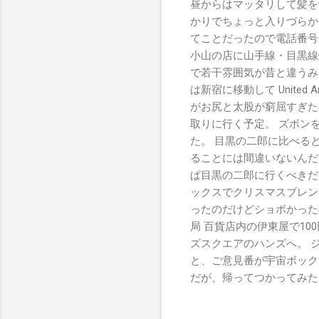
昼からはマッタリして髪を
かりでちょっと入りづらか
てことだったので電話番号
小山の店に山手線・目黒線
で若干雰囲気が昔と違うみ
は新宿に移動して Unite
がお尻と太股が窮屈すぎた
取りに行く予定。 ズボン
た。 目黒の二郎に比べる
ることには間違いないんだ
ぱ目黒の二郎に行くべきだ
ックスでクリスマスブレン
ったのだけどショボかった
局 百貨店内の伊東屋で10
ズスクエアのハンズへ。 
と、ご意見番が宇宙ボック
だが、帰ってつかってみた