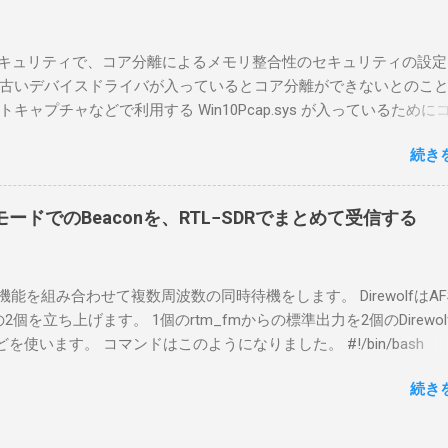
ntel NUCにWindows 10 Proを入れて使っている。 TPMとか入っ
tLockerのDisk暗号化もでき、遠隔地で盗難にあってもデータ流出の
indowsセキュリティで、コア分離によるメモリ整合性のセキュリティの設
なと思って。 操作側 (クライアント側) の Windows PC。 今回
古いデバイスドライバが入っているとコア分離ができないとのこ
ウスコンピュータのWindows 11が入ったPC 操作側で音声を使っ
ャプチャなどで利用する Win10Pcap.sys が入っているために
らば、相応なマイクなど。 そして、リモート操作を行うソフトウ
ておりました。 アンインストールのプログラムなどを走らせても
-BA1。 RS-BA1はサーバ側・クライアント側の両方にインストール
続き
で、どのように実行すればよいのか調べながら実施しました。結
した無線機からサーバPC、クライアントPCまでの流れはこの様に
コマンドを用いればよかったです。 まずは管理者権限でTerminalを実行し
無線機内では、USB Hubの先にUSB SerialとUSB Audio がつなが
nal をインストールした環境でしたので、PowerShellが起動しました。
B Serialは無線機のマイコンとつながり、CI-Vでのコマンドが交換で
ードでのBeaconを、RTL−SDRでまとめて受信する
ているドライバを書き出す。 pnputil /enum-drivers > inf.t
B Audioは無線機の受信音や送信時の変調音を送受信できるようにな
ap を探し出す notepad.exe inf.txt 下記のよう場所があったので
線機とつながるサーバ側のPCのでは、Remote Utilityの制御用コ
であるとわかりました。 公開名: oem131.inf 元の名前: win10pcap.in
50001で交換できるようになっており、USB SerialなどのSerial port
スケルチ機能を組み合わせて複数周波数の同時待機をします。 DirewolfはAF
e x64 クラス名: NetTrans クラス GUID: {4d36e975-e325-11ce-bfc1
-Vの内容はUDP 50002で交換でき、USB Audioからの音声データはU
0bpsの2個を立ち上げます。 1個のrtm_fmからの標準出力を2個のDirewo
ージョン: 10/08/2015 10.2.0.5002 署名者名: Microsoft Windows
で送受信している。 利用者側のクライアントPCでは、Remote Utilityと
どを使います。 コマンドはこのようになりました。 #!/bin/bash
ty Publisher 今回の場合は oem131.inf が win10pcap に該当するので
emote Controlの2つのアプリで仕事を分担するようになっている。 
ewolf_conf="$thisdir/direwolf.conf" ( rtl_fm -M fm -f 144.64M -f 144
te-driver oem131.inf 以上でアンインストールができました。
emote Utilit...
続き
20 - | \ tee >(direwolf -c "$direwolf_conf" -r 48000 -D 1 -t 0 -B 1200 
wolf -c "$direwolf_conf" -r 48000 -D 1 -t 0 -B 9600 - | logger -t direwo
irewolf.conf の中身は、このようになっています。 ADEVICE nu