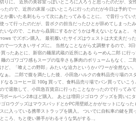
切りに。 近所の美容室っぽいところに入ろうと思ったのだが、女
ったので、近所の床屋っぽいところに行ったのだが今日は予約で
とか書いた名刺もらって次にあたってみることに。 で昔行ってい
使って行ったのだが、昔ボクの担当だったひとが辞めてしまった
たいなので、これから贔屓にするかどうかは考えないとなぁと。 
d Arrows でズボン購入。 最初履いたサイズはウェストは大丈夫だっ
ので一つ大きいサイズに。 当然なことながら丈調整するので、3日
を買ったあとに、新宿の麺屋武蔵の近所にある らーめん二郎 に行っ
と麺のゴワゴワ感もスープの塩辛さも豚肉のボリュームもなく、二
けど、「喰えこの野郎」みたいな迫力というかパワーが全然ない。
なぁ。 二郎で腹を満たした後、小田急ハルクの食料品売り場のス
ドなるコーヒー豆 100g 買って、食料品売り場でパン買っていこう
ので退散して、小田急百貨店に行ったことなかったので行ってみ
0円ボールペン2本ほど購入。 あとは増田ジゴロウ グッズを買いに
ジゴロウグッズはマウスパッドとかPC用壁紙とかがセットになった
スに入っている携帯ストラップを購入。 ついでに自転車の鍵を買
ところ、ちと使い勝手がわるそうな気がする…。