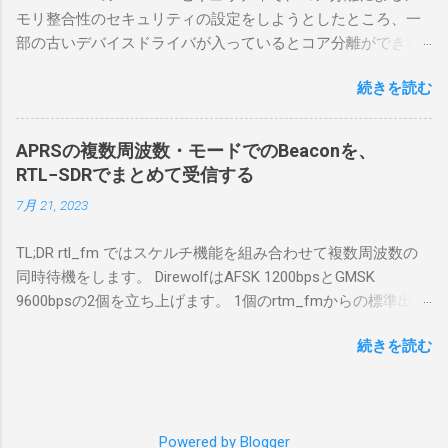
合は、下記のこれらものが必要である ICOMの
モリ整合性のセキュリティの設定をしようとしたところ、一
無線機。 今回は私が持っているIC-7300を使
部の古いデバイスドライバが入っているとコア分離ができな
う。 無線機側(サーバ側) のWindows PC。 今
いとのことでした。私の環境では、パケットキャプチャなど
回はちょっと古いIntel NUCにWindows 10 Pro
続きを読む
で利用する Win10Pcap.sys が入っているためにコア分離がで
を入れて使っている。 TPMとか入っているの
きないとエラーが出ておりました。 アンインストールのプロ
でBitLockerのDisk暗号化もでき、遠隔地で盗難
グラムなどを走らせてもアンインストールできなかったの
にあってもデータ流出の危険性が少ないかな
APRSの複数周波数・モードでのBeaconを、
で、どのように実行すればよいのか調べながら実施しまし
と思って。 操作側 (クライアント側) の
RTL−SDRでまとめて受信する
た。結論としては pnputil というコマンドを用いればよかった
Windows PC。 今回は手元にあるマウスコンピ
7月 21, 2023
です。 まずは管理者権限でTerminalを実行します。
ュータのWindows 11が入ったPC 操作側で音声
Windows terminal をインストールした環境でしたので、
を使った交信を行うならば、相応なマイクな
TL;DR rtl_fm ではスケルチ機能を組み合わせて複数周波数の
PowerShellが起動しました。 適当なファイルに、現在インス
ど。 そして、リモート操作を行うソフトウェ
同時待機をします。 DirewolfはAFSK 1200bpsとGMSK
トールされているドライバを書き出す。 pnputil /enum-
アであるRS-BA1。 RS-BA1はサーバ側・クラ
9600bpsの2個を立ち上げます。 1個のrtm_fmからの標準出力
drivers > inf.txt # 上記のファイルから win10pcap を探し出す
イアント側の両方にインストールする。 私の
を2個のDirewolfの標準入力に渡すため、tee などを使いま
notepad.exe inf.txt 下記のよう場所があったので、ここから公
理解した無線機からサーバPC、クライアント
続きを読む
す。 コマンドはこのようになりました。 #!/bin/bash
開名が oem131.inf であるとわかりました。 公開名:
PCまでの流れはこの様になっている。 無線機
thisdir="$(dirname $0)" direwolf_conf="$thisdir/direwolf.conf" (
oem131.inf 元の名前: win10pcap.inf プロバイダー名:
内では、USB Hubの先にUSB SerialとUSB Audio
rtl_fm -M fm -f 144.64M -f 144.66M -f 431.04M -p 36 -s 48000
Win10Pcap Native x64 クラス名: NetTrans クラス GUID:
がつながっている。USB Serialは無線機のマイ
-l 20 - | \ tee >(direwolf -c "$direwolf_conf" -r 48000 -D 1 -t 0 -
{4d36e975-e325-11ce-bfc1-08002be10318} ドライバー バージ
コンとつながり、CI-Vでのコマンドが交換で
Powered by Blogger
B 1200 - | logger -t direwolf1)| \ direwolf -c "$direwolf_conf" -r