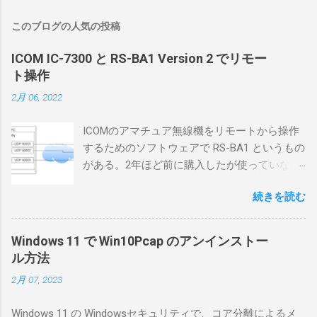
このブログの人気の投稿
ICOM IC-7300 と RS-BA1 Version 2 でリモー
ト操作
2月 06, 2022
ICOMのアマチュア無線機をリモートから操作
するためのソフトウェアで RS-BA1 というもの
がある。2年ほど前に購入したが使っていなか
ったが、そろそろ稲取サイトに電源を引こう
続きを読む
としているので、リモートから操作できる無
線局構築のために、真面目に使ってみること
にした。 市販のソフトウェアだから簡単に動
Windows 11 で Win10Pcap のアンインストー
くだろうと思ったのだが、ちっともそんなに
ル方法
簡単につながらなかった。ということで、ハ
2月 07, 2023
マリポイントを明示しながら、私なりの解説
を書いてみる。 基本的な構成 RS-BA1を使う場
Windows 11 の Windowsセキュリティで、コア分離によるメ