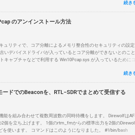
続き
ったのだが、ちっともそんなに簡単につながらなかった。という
リポイントを明示しながら、私なりの解説を書いてみる。 基本的
A1を使う場合は、下記のこれらものが必要である ICOMの無線機。 今
in10Pcap のアンインストール方法
るIC-7300を使う。 無線機側(サーバ側) のWindows PC。 今回
ntel NUCにWindows 10 Proを入れて使っている。 TPMとか入っ
tLockerのDisk暗号化もでき、遠隔地で盗難にあってもデータ流出の
indowsセキュリティで、コア分離によるメモリ整合性のセキュリティの設
なと思って。 操作側 (クライアント側) の Windows PC。 今回
古いデバイスドライバが入っているとコア分離ができないとのこ
ウスコンピュータのWindows 11が入ったPC 操作側で音声を使っ
ャプチャなどで利用する Win10Pcap.sys が入っているために
らば、相応なマイクなど。 そして、リモート操作を行うソフトウ
ておりました。 アンインストールのプログラムなどを走らせても
-BA1。 RS-BA1はサーバ側・クライアント側の両方にインストール
続き
で、どのように実行すればよいのか調べながら実施しました。結
した無線機からサーバPC、クライアントPCまでの流れはこの様に
コマンドを用いればよかったです。 まずは管理者権限でTerminalを実行し
無線機内では、USB Hubの先にUSB SerialとUSB Audio がつなが
nal をインストールした環境でしたので、PowerShellが起動しました。
B Serialは無線機のマイコンとつながり、CI-Vでのコマンドが交換で
ードでのBeaconを、RTL−SDRでまとめて受信する
ているドライバを書き出す。 pnputil /enum-drivers > inf.t
B Audioは無線機の受信音や送信時の変調音を送受信できるようにな
ap を探し出す notepad.exe inf.txt 下記のよう場所があったので
線機とつながるサーバ側のPCのでは、Remote Utilityの制御用コ
であるとわかりました。 公開名: oem131.inf 元の名前: win10pcap.in
50001で交換できるようになっており、USB SerialなどのSerial port
スケルチ機能を組み合わせて複数周波数の同時待機をします。 DirewolfはAF
e x64 クラス名: NetTrans クラス GUID: {4d36e975-e325-11ce-bfc1
-Vの内容はUDP 50002で交換でき、USB Audioからの音声データはU
0bpsの2個を立ち上げます。 1個のrtm_fmからの標準出力を2個のDirewo
ージョン: 10/08/2015 10.2.0.5002 署名者名: Microsoft Windows
で送受信している。 利用者側のクライアントPCでは、Remote Utilityと
どを使います。 コマンドはこのようになりました。 #!/bin/bash
ty Publisher 今回の場合は oem131.inf が win10pcap に該当するので
emote Controlの2つのアプリで仕事を分担するようになっている。 