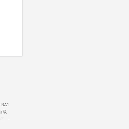
BA1
稲取
築のた
動くだ