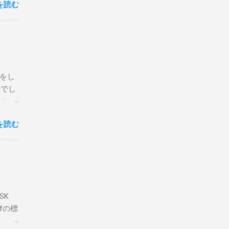
を読む
こと
な構成
回は私
はちょ
ている
危険性
定をし
は手元
とでし
た交信
コア分
ェアで
アンイ
する。
を読む
論とし
なっ
ま
ってい
 適当
き
xt #
って
、ここ
マンド
f プロ
で送受
SK
-
DP
lfの標
RS-
、これを削
クライ