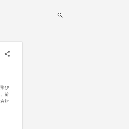
が飛び
た。前
て右肘