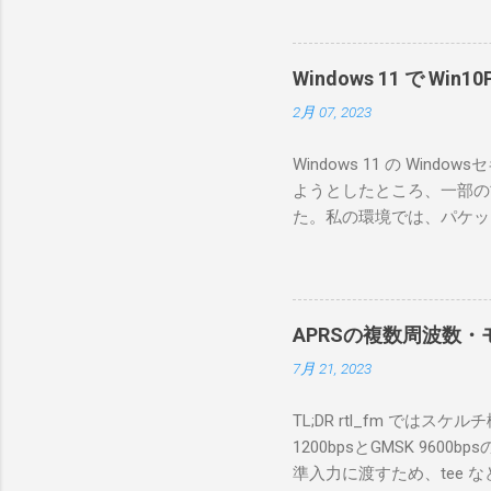
ろうと思
で、ハマ
RS-B
Windows 11 で W
が持ってい
2月 07, 2023
っと古いI
のでBi
Windows 11 の W
が少ないか
ようとしたところ、一部の
にあるマ
た。私の環境では、パケットキ
を行うな
離ができないとエラーが出
あるRS
ンストールできなかったの
私の理解
ては pnputil という
ている。 
す。 Windows termi
る。US
APRSの複数周波数・モ
なファイルに、現在インストールされ
る。US
7月 21, 2023
上記のファイルから win10pc
いる。 無
から公開名が oem131.inf 
をUDP 
TL;DR rtl_fm では
バイダー名: Win10Pcap Nativ
信するCI
1200bpsとGMSK 960
08002be10318} ドライバー バ
50003
準入力に渡すため、tee な
Hardware Compatibili
BA1 R