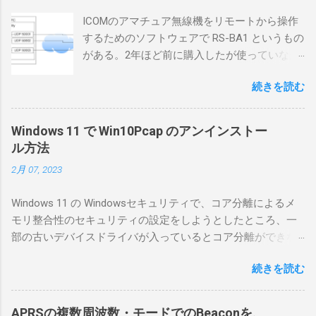
ICOMのアマチュア無線機をリモートから操作
するためのソフトウェアで RS-BA1 というもの
がある。2年ほど前に購入したが使っていなか
ったが、そろそろ稲取サイトに電源を引こう
続きを読む
としているので、リモートから操作できる無
線局構築のために、真面目に使ってみること
にした。 市販のソフトウェアだから簡単に動
Windows 11 で Win10Pcap のアンインストー
くだろうと思ったのだが、ちっともそんなに
ル方法
簡単につながらなかった。ということで、ハ
2月 07, 2023
マリポイントを明示しながら、私なりの解説
を書いてみる。 基本的な構成 RS-BA1を使う場
Windows 11 の Windowsセキュリティで、コア分離によるメ
合は、下記のこれらものが必要である ICOMの
モリ整合性のセキュリティの設定をしようとしたところ、一
無線機。 今回は私が持っているIC-7300を使
部の古いデバイスドライバが入っているとコア分離ができな
う。 無線機側(サーバ側) のWindows PC。 今
いとのことでした。私の環境では、パケットキャプチャなど
回はちょっと古いIntel NUCにWindows 10 Pro
続きを読む
で利用する Win10Pcap.sys が入っているためにコア分離がで
を入れて使っている。 TPMとか入っているの
きないとエラーが出ておりました。 アンインストールのプロ
でBitLockerのDisk暗号化もでき、遠隔地で盗難
グラムなどを走らせてもアンインストールできなかったの
にあってもデータ流出の危険性が少ないかな
APRSの複数周波数・モードでのBeaconを、