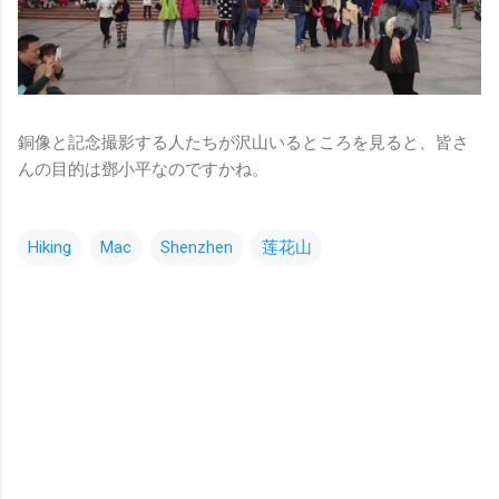
銅像と記念撮影する人たちが沢山いるところを見ると、皆さ
んの目的は鄧小平なのですかね。
Hiking
Mac
Shenzhen
莲花山
コ
メ
ン
ト