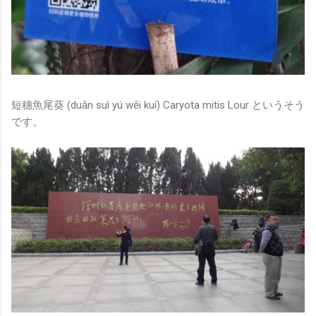
短穗魚尾葵 (duǎn suì yú wěi kuí) Caryota mitis Lour というそう
です。