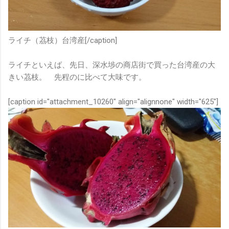
ライチ（茘枝）台湾産[/caption]
ライチといえば、先日、深水埗の商店街で買った台湾産の大
きい茘枝。 先程のに比べて大味です。
[caption id="attachment_10260" align="alignnone" width="625"]