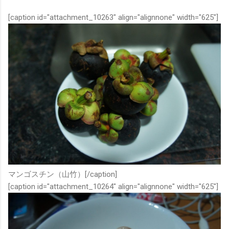
[caption id="attachment_10263" align="alignnone" width="625"]
マンゴスチン（山竹）[/caption]
[caption id="attachment_10264" align="alignnone" width="625"]