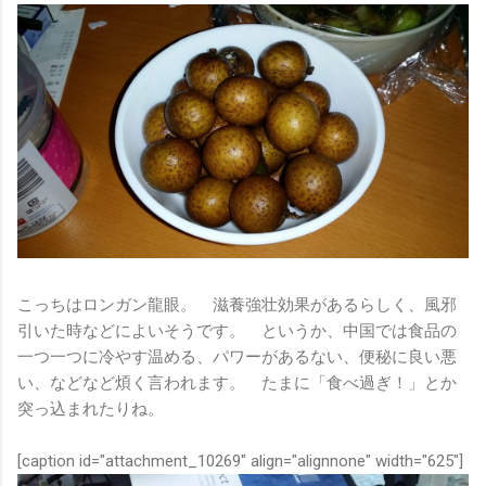
こっちはロンガン龍眼。 滋養強壮効果があるらしく、風邪
引いた時などによいそうです。 というか、中国では食品の
一つ一つに冷やす温める、パワーがあるない、便秘に良い悪
い、などなど煩く言われます。 たまに「食べ過ぎ！」とか
突っ込まれたりね。
[caption id="attachment_10269" align="alignnone" width="625"]