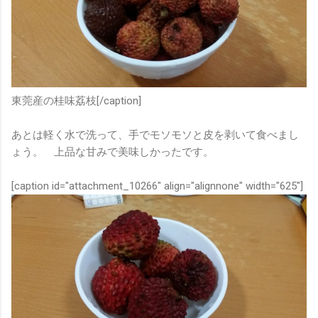
東莞産の桂味荔枝[/caption]
あとは軽く水で洗って、手でモソモソと皮を剥いて食べまし
ょう。 上品な甘みで美味しかったです。
[caption id="attachment_10266" align="alignnone" width="625"]