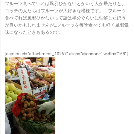
フルーツ食べていれば風邪ひかないとかいう人が居たりと、
コッチの人たちはフルーツが大好きな模様です。 フルーツ
食べてれば風邪ひかないって話は半分ぐらいに理解したほう
が良いかもしれませんが…フルーツを毎晩食べても軽く風邪気
味になったときもあるので。
[caption id="attachment_10267" align="alignnone" width="168"]