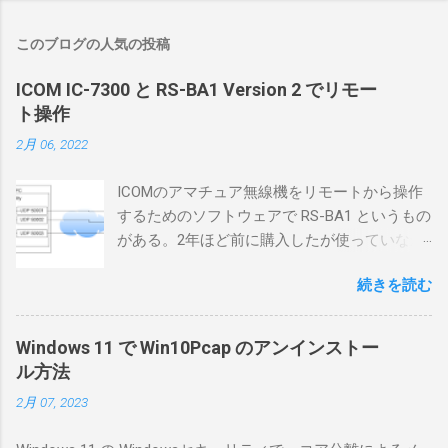
このブログの人気の投稿
ICOM IC-7300 と RS-BA1 Version 2 でリモー
ト操作
2月 06, 2022
ICOMのアマチュア無線機をリモートから操作
するためのソフトウェアで RS-BA1 というもの
がある。2年ほど前に購入したが使っていなか
ったが、そろそろ稲取サイトに電源を引こう
続きを読む
としているので、リモートから操作できる無
線局構築のために、真面目に使ってみること
にした。 市販のソフトウェアだから簡単に動
Windows 11 で Win10Pcap のアンインストー
くだろうと思ったのだが、ちっともそんなに
ル方法
簡単につながらなかった。ということで、ハ
2月 07, 2023
マリポイントを明示しながら、私なりの解説
を書いてみる。 基本的な構成 RS-BA1を使う場