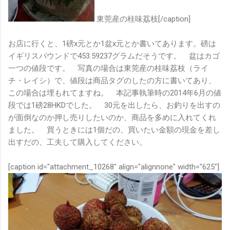
東莞産の桂味荔枝[/caption]
お店に行くと、1磅x元とか1盆x元とか書いてあります。磅は
イギリスパウンドで453.59237グラムだそうです。 盆はカゴ
一つの値段です。 写真の場合は東莞産の桂味荔枝（ライ
チ・レイシ）で、値段は商品タグのしたの方に書いてあり、
この場合は埋もれてますね。 本記事執筆時の2014年6月の値
段では1磅28HKDでした。 30元を出したら、お釣りを出すの
が面倒なのか押し売りしたいのか、商品を多めに入れてくれ
ました。 買うときには1個だの、買いたい金額の現金を差し
出すだの、工夫して購入してください。
[caption id="attachment_10268" align="alignnone" width="625"]