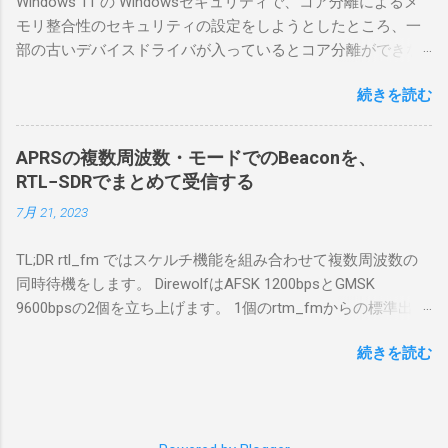
Windows 11 の Windowsセキュリティで、コア分離によるメ
合は、下記のこれらものが必要である ICOMの
モリ整合性のセキュリティの設定をしようとしたところ、一
無線機。 今回は私が持っているIC-7300を使
部の古いデバイスドライバが入っているとコア分離ができな
う。 無線機側(サーバ側) のWindows PC。 今
いとのことでした。私の環境では、パケットキャプチャなど
回はちょっと古いIntel NUCにWindows 10 Pro
続きを読む
で利用する Win10Pcap.sys が入っているためにコア分離がで
を入れて使っている。 TPMとか入っているの
きないとエラーが出ておりました。 アンインストールのプロ
でBitLockerのDisk暗号化もでき、遠隔地で盗難
グラムなどを走らせてもアンインストールできなかったの
にあってもデータ流出の危険性が少ないかな
APRSの複数周波数・モードでのBeaconを、
で、どのように実行すればよいのか調べながら実施しまし
と思って。 操作側 (クライアント側) の
RTL−SDRでまとめて受信する
た。結論としては pnputil というコマンドを用いればよかった
Windows PC。 今回は手元にあるマウスコンピ
7月 21, 2023
です。 まずは管理者権限でTerminalを実行します。
ュータのWindows 11が入ったPC 操作側で音声
Windows terminal をインストールした環境でしたので、
を使った交信を行うならば、相応なマイクな
TL;DR rtl_fm ではスケルチ機能を組み合わせて複数周波数の
PowerShellが起動しました。 適当なファイルに、現在インス
ど。 そして、リモート操作を行うソフトウェ
同時待機をします。 DirewolfはAFSK 1200bpsとGMSK
トールされているドライバを書き出す。 pnputil /enum-
アであるRS-BA1。 RS-BA1はサーバ側・クラ
9600bpsの2個を立ち上げます。 1個のrtm_fmからの標準出力
drivers > inf.txt # 上記のファイルから win10pcap を探し出す
イアント側の両方にインストールする。 私の
を2個のDirewolfの標準入力に渡すため、tee などを使いま
notepad.exe inf.txt 下記のよう場所があったので、ここから公
理解した無線機からサーバPC、クライアント
続きを読む
す。 コマンドはこのようになりました。 #!/bin/bash
開名が oem131.inf であるとわかりました。 公開名:
PCまでの流れはこの様になっている。 無線機
thisdir="$(dirname $0)" direwolf_conf="$thisdir/direwolf.conf" (
oem131.inf 元の名前: win10pcap.inf プロバイダー名:
内では、USB Hubの先にUSB SerialとUSB Audio
rtl_fm -M fm -f 144.64M -f 144.66M -f 431.04M -p 36 -s 48000
Win10Pcap Native x64 クラス名: NetTrans クラス GUID:
がつながっている。USB Serialは無線機のマイ
-l 20 - | \ tee >(direwolf -c "$direwolf_conf" -r 48000 -D 1 -t 0 -
{4d36e975-e325-11ce-bfc1-08002be10318} ドライバー バージ
コンとつながり、CI-Vでのコマンドが交換で