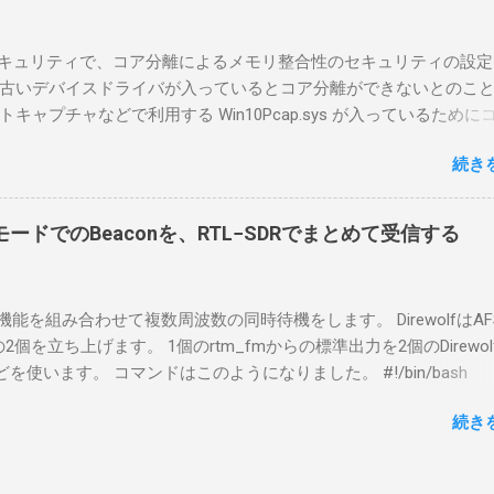
ntel NUCにWindows 10 Proを入れて使っている。 TPMとか入っ
tLockerのDisk暗号化もでき、遠隔地で盗難にあってもデータ流出の
indowsセキュリティで、コア分離によるメモリ整合性のセキュリティの設
なと思って。 操作側 (クライアント側) の Windows PC。 今回
古いデバイスドライバが入っているとコア分離ができないとのこ
ウスコンピュータのWindows 11が入ったPC 操作側で音声を使っ
ャプチャなどで利用する Win10Pcap.sys が入っているために
らば、相応なマイクなど。 そして、リモート操作を行うソフトウ
ておりました。 アンインストールのプログラムなどを走らせても
-BA1。 RS-BA1はサーバ側・クライアント側の両方にインストール
続き
で、どのように実行すればよいのか調べながら実施しました。結
した無線機からサーバPC、クライアントPCまでの流れはこの様に
コマンドを用いればよかったです。 まずは管理者権限でTerminalを実行し
無線機内では、USB Hubの先にUSB SerialとUSB Audio がつなが
nal をインストールした環境でしたので、PowerShellが起動しました。
B Serialは無線機のマイコンとつながり、CI-Vでのコマンドが交換で
ードでのBeaconを、RTL−SDRでまとめて受信する
ているドライバを書き出す。 pnputil /enum-drivers > inf.t
B Audioは無線機の受信音や送信時の変調音を送受信できるようにな
ap を探し出す notepad.exe inf.txt 下記のよう場所があったので
線機とつながるサーバ側のPCのでは、Remote Utilityの制御用コ
であるとわかりました。 公開名: oem131.inf 元の名前: win10pcap.in
50001で交換できるようになっており、USB SerialなどのSerial port
スケルチ機能を組み合わせて複数周波数の同時待機をします。 DirewolfはAF
e x64 クラス名: NetTrans クラス GUID: {4d36e975-e325-11ce-bfc1
-Vの内容はUDP 50002で交換でき、USB Audioからの音声データはU
0bpsの2個を立ち上げます。 1個のrtm_fmからの標準出力を2個のDirewo
ージョン: 10/08/2015 10.2.0.5002 署名者名: Microsoft Windows
で送受信している。 利用者側のクライアントPCでは、Remote Utilityと
どを使います。 コマンドはこのようになりました。 #!/bin/bash
ty Publisher 今回の場合は oem131.inf が win10pcap に該当するので
emote Controlの2つのアプリで仕事を分担するようになっている。 
ewolf_conf="$thisdir/direwolf.conf" ( rtl_fm -M fm -f 144.64M -f 144
te-driver oem131.inf 以上でアンインストールができました。
emote Utilit...
続き
20 - | \ tee >(direwolf -c "$direwolf_conf" -r 48000 -D 1 -t 0 -B 1200 
wolf -c "$direwolf_conf" -r 48000 -D 1 -t 0 -B 9600 - | logger -t direwo
irewolf.conf の中身は、このようになっています。 ADEVICE nu