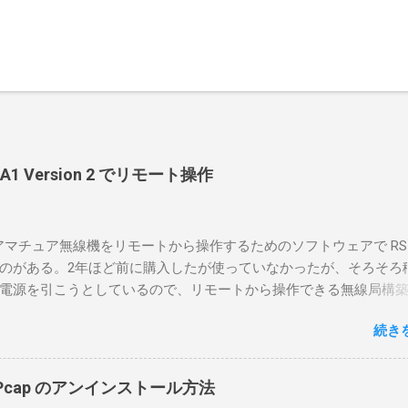
-BA1 Version 2 でリモート操作
のアマチュア無線機をリモートから操作するためのソフトウェアで RS-
のがある。2年ほど前に購入したが使っていなかったが、そろそろ
電源を引こうとしているので、リモートから操作できる無線局構
面目に使ってみることにした。 市販のソフトウェアだから簡単に
続き
ったのだが、ちっともそんなに簡単につながらなかった。という
リポイントを明示しながら、私なりの解説を書いてみる。 基本的
A1を使う場合は、下記のこれらものが必要である ICOMの無線機。 今
in10Pcap のアンインストール方法
るIC-7300を使う。 無線機側(サーバ側) のWindows PC。 今回