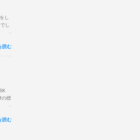
ている
危険性
定をし
は手元
とでし
た交信
コア分
ェアで
アンイ
する。
を読む
論とし
なっ
ま
ってい
 適当
き
xt #
って
、ここ
マンド
f プロ
で送受
SK
-
DP
lfの標
RS-
、これを削
クライ
.66M -
を読む
- |
lf9) &
ll