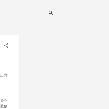
検出方
内容を
然数倍