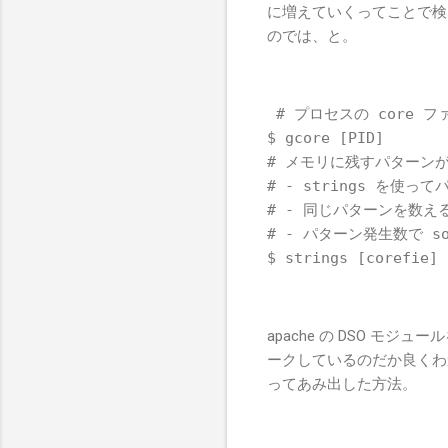
に増えていくってことで検
のでは、と。
 # プロセスの core 
$ gcore [PID]
# メモリに残すパターンが文
# - strings を使っ
# - 同じパターンを数えるた
# - パターン発生数で sor
$ strings [corefie] 
apache の DSO 
ークしているのだか良くわか
ってあみ出した方法。