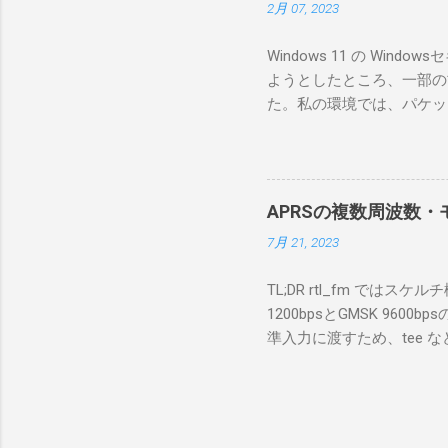
2月 07, 2023
っと古いI
のでBi
Windows 11 の W
が少ないか
ようとしたところ、一部の
にあるマ
た。私の環境では、パケットキ
を行うな
離ができないとエラーが出
あるRS
ンストールできなかったの
私の理解
ては pnputil という
ている。 
す。 Windows termi
る。US
APRSの複数周波数・モ
なファイルに、現在インストールされ
る。US
7月 21, 2023
上記のファイルから win10pc
いる。 無
から公開名が oem131.inf 
をUDP 
TL;DR rtl_fm では
バイダー名: Win10Pcap Nativ
信するCI
1200bpsとGMSK 960
08002be10318} ドライバー バ
50003
準入力に渡すため、tee な
Hardware Compatibili
BA1 R
thisdir="$(dirname $0)" dir
除する。 pnputil /dele
アントPCのR
f 431.04M -p 36 -s 48000 -l 
logger -t direwolf1)| \ dire
同じディレクトリにおいてある d