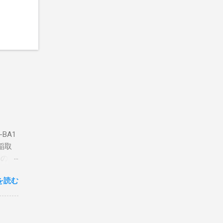
BA1
稲取
築のた
動くだ
を読む
こと
な構成
回は私
はちょ